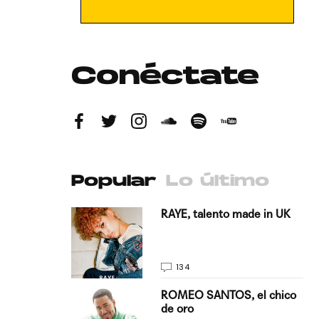
Conéctate
Popular
Lo último
antado a su
RAYE, talento made in UK
134
E, pisando
ROMEO SANTOS, el chico
de oro