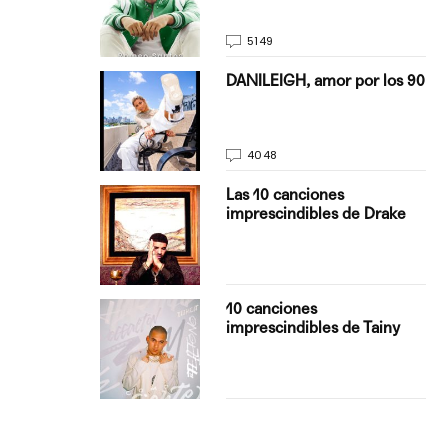
5149
on Justin
DANILEIGH, amor por los 90
La…
4048
turo del
Las 10 canciones
imprescindibles de Drake
con Boza
10 canciones
', el…
imprescindibles de Tainy