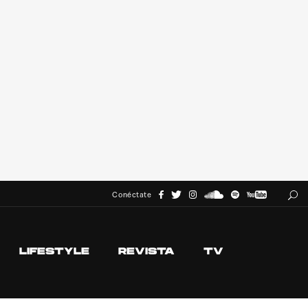
Conéctate
LIFESTYLE
REVISTA
TV