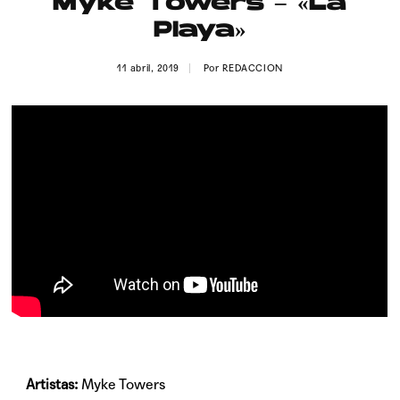
Myke Towers – «La
Publicidad
Playa»
Contacto
11 abril, 2019
Por
REDACCION
Aviso Legal
© 2015-2022 UMOMAG. PROPIEDAD DE UMO agency. TODOS LOS
DERECHOS RESERVADOS.
Artistas:
Myke Towers