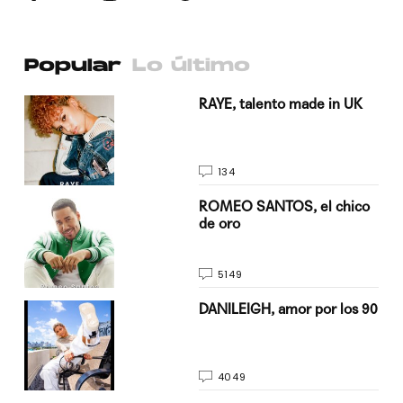
Popular
Lo último
a su
RAYE, talento made in UK
134
do
ROMEO SANTOS, el chico
de oro
5149
n
DANILEIGH, amor por los 90
4049