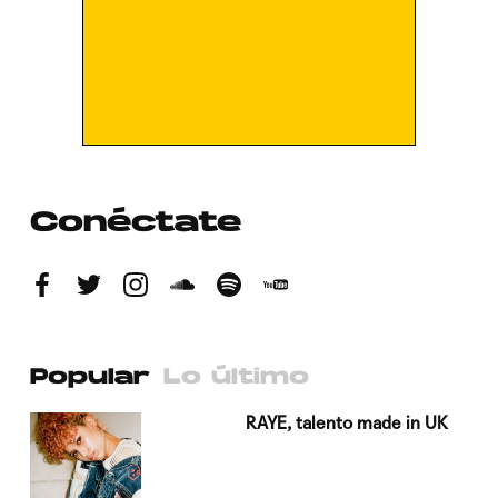
Conéctate
Popular
Lo último
a su
RAYE, talento made in UK