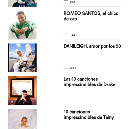
134
do
ROMEO SANTOS, el chico
de oro
5149
n
DANILEIGH, amor por los 90
4049
Las 10 canciones
imprescindibles de Drake
10 canciones
imprescindibles de Tainy