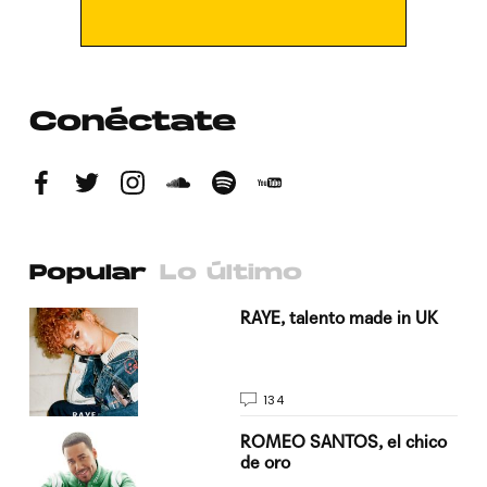
Conéctate
Popular
Lo último
a su
RAYE, talento made in UK
134
do
ROMEO SANTOS, el chico
de oro