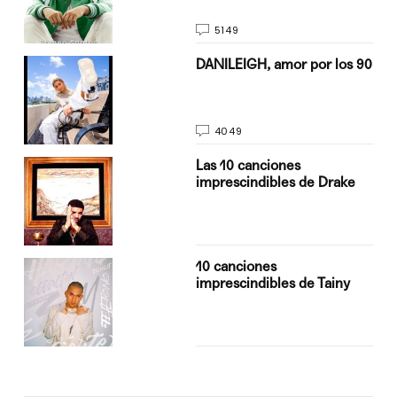
5149
n
DANILEIGH, amor por los 90
4049
Las 10 canciones
imprescindibles de Drake
10 canciones
imprescindibles de Tainy