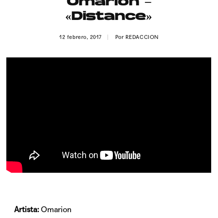
Omarion –
Publicidad
«Distance»
Contacto
12 febrero, 2017
Por
REDACCION
Aviso Legal
© 2015-2022 UMOMAG. PROPIEDAD DE UMO agency. TODOS LOS
DERECHOS RESERVADOS.
Artista:
Omarion