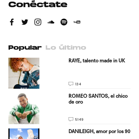
Conéctate
Popular
Lo último
a su
RAYE, talento made in UK
134
do
ROMEO SANTOS, el chico
de oro
5149
n
DANILEIGH, amor por los 90