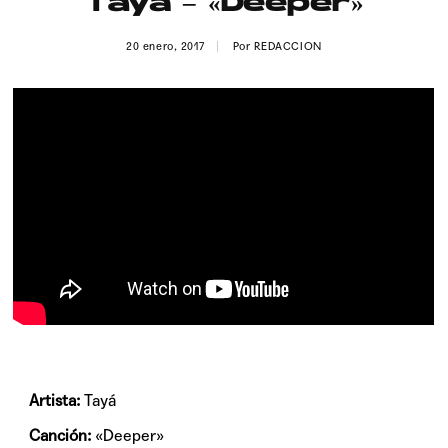
Tayá – «Deeper»
Publicidad
20 enero, 2017
Por
REDACCION
Contacto
Aviso Legal
© 2015-2022 UMOMAG. PROPIEDAD DE UMO agency. TODOS LOS
DERECHOS RESERVADOS.
Artista:
Tayá
Canción:
«Deeper»