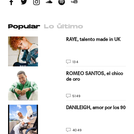
Popular
Lo último
a su
RAYE, talento made in UK
134
do
ROMEO SANTOS, el chico
de oro
5149
n
DANILEIGH, amor por los 90
4049