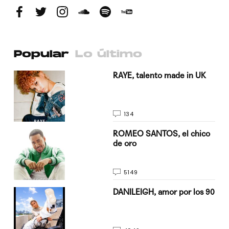
Popular
Lo último
a su
RAYE, talento made in UK
134
do
ROMEO SANTOS, el chico
de oro
5149
n
DANILEIGH, amor por los 90