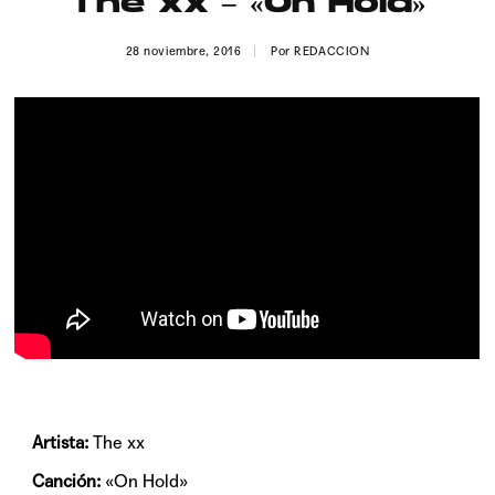
The xx – «On Hold»
Publicidad
28 noviembre, 2016
Por
REDACCION
Contacto
Aviso Legal
© 2015-2022 UMOMAG. PROPIEDAD DE UMO agency. TODOS LOS
DERECHOS RESERVADOS.
Artista:
The xx
Canción:
«On Hold»