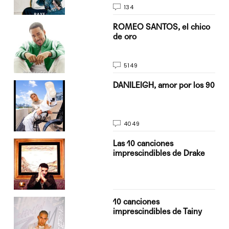
134
do
ROMEO SANTOS, el chico
de oro
5149
n
DANILEIGH, amor por los 90
4049
Las 10 canciones
imprescindibles de Drake
10 canciones
imprescindibles de Tainy