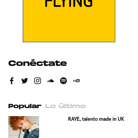
Conéctate
Popular
Lo último
a su
RAYE, talento made in UK