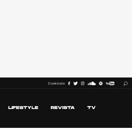
Conéctate
LIFESTYLE
REVISTA
TV