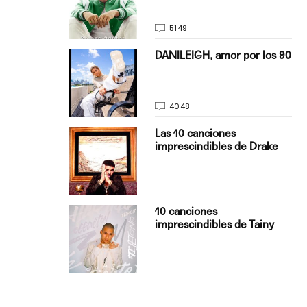
5149
on Justin
DANILEIGH, amor por los 90
La…
4048
turo del
Las 10 canciones
imprescindibles de Drake
con Boza
10 canciones
', el…
imprescindibles de Tainy