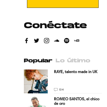
Conéctate
Popular
Lo último
antado a su
RAYE, talento made in UK
134
E, pisando
ROMEO SANTOS, el chico
de oro