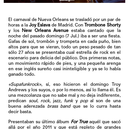
El carnaval de Nueva Orleans se trasladó por un par de
horas a la
Joy Eslava
de Madrid. Con
Trombone Shorty
y los
New Orleans Avenue
estaba cantado que la
noche del pasado domingo (7 Jul.) iba a ser una fiesta.
Gafas de sol, trombón y trompeta en cada puño, bien
altos para que se vieran, todo un peso pesado de tan
sólo 27 años se presentaba cual estrella de rock en el
escenario para delicia del público. Dos primeras notas,
un movimiento rápido de pies, y una pequeña arenga
en ese inglés sureño casi ininteligible y ya se lo había
ganado todo.
«
Supafunkrock»
, sí, eso hicieron el domingo Troy
Andrews y los suyos, o por lo menos, así lo llama él. Es
una mezcolanza que no sabe mal y no deja indiferente,
predican
soul
,
rock
, jazz,
funk
y
pop
al son de una
buena aderezada
brass band
que se lo curra hasta
decir basta.
Presentaban su último álbum
For True
aquél que sacó
allá por el año 2011 y que está repleto de grandes