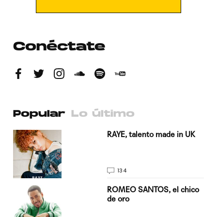
Conéctate
Popular
Lo último
a su
RAYE, talento made in UK
134
do
ROMEO SANTOS, el chico
de oro