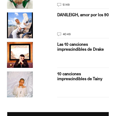
5149
n
DANILEIGH, amor por los 90
4049
Las 10 canciones
imprescindibles de Drake
10 canciones
imprescindibles de Tainy