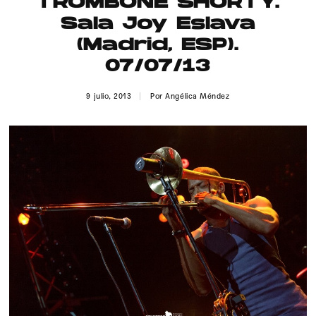
TROMBONE SHORTY.
Publicidad
Sala Joy Eslava
Contacto
(Madrid, ESP).
07/07/13
Aviso Legal
9 julio, 2013
Por
Angélica Méndez
© 2015-2022 UMOMAG. PROPIEDAD DE UMO agency. TODOS LOS
DERECHOS RESERVADOS.