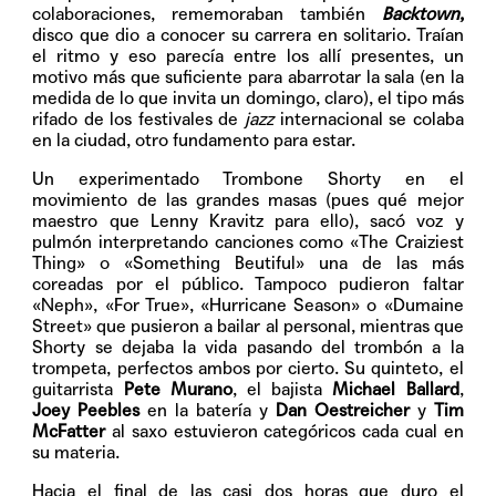
colaboraciones, rememoraban también
Backtown
,
disco que dio a conocer su carrera en solitario. Traían
el ritmo y eso parecía entre los allí presentes, un
motivo más que suficiente para abarrotar la sala (en la
medida de lo que invita un domingo, claro), el tipo más
rifado de los festivales de
jazz
internacional se colaba
en la ciudad, otro fundamento para estar.
Un experimentado Trombone Shorty en el
movimiento de las grandes masas (pues qué mejor
maestro que Lenny Kravitz para ello), sacó voz y
pulmón interpretando canciones como «The Craiziest
Thing» o «Something Beutiful» una de las más
coreadas por el público. Tampoco pudieron faltar
«Neph», «For True», «Hurricane Season» o «Dumaine
Street» que pusieron a bailar al personal, mientras que
Shorty se dejaba la vida pasando del trombón a la
trompeta, perfectos ambos por cierto. Su quinteto, el
guitarrista
Pete Murano
, el bajista
Michael Ballard
,
Joey Peebles
en la batería y
Dan Oestreicher
y
Tim
McFatter
al saxo estuvieron categóricos cada cual en
su materia.
Hacia el final de las casi dos horas que duro el