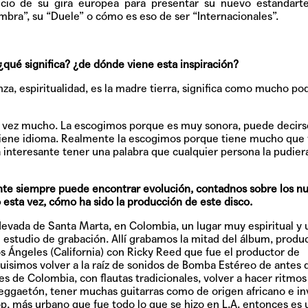
nicio de su gira europea para presentar su nuevo estandart
embra”, su “Duele” o cómo es eso de ser “Internacionales”.
 ¿qué significa? ¿de dónde viene esta inspiración?
za, espiritualidad, es la madre tierra, significa como mucho pod
 la vez mucho. La escogimos porque es muy sonora, puede decirs
 tiene idioma. Realmente la escogimos porque tiene mucho que 
TAINY, adel
interesante tener una palabra que cualquier persona la pudier
tiempo
nte siempre puede encontrar evolución, contadnos sobre los n
o esta vez, cómo ha sido la producción de este disco.
NICKI NICOL
Nevada de Santa Marta, en Colombia, un lugar muy espiritual y 
fuerte
studio de grabación. Allí grabamos la mitad del álbum, produ
os Ángeles (California) con Ricky Reed que fue el productor de
uisimos volver a la raíz de sonidos de Bomba Estéreo de antes d
es de Colombia, con flautas tradicionales, volver a hacer ritmo
ggaetón, tener muchas guitarras como de origen africano e inv
Hablamos c
p, más urbano que fue todo lo que se hizo en L.A. entonces es 