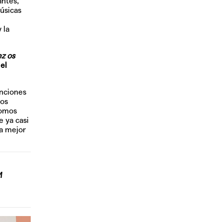
antes,
músicas
e
 la
ez os
el
anciones
los
somos
e ya casi
la mejor
M