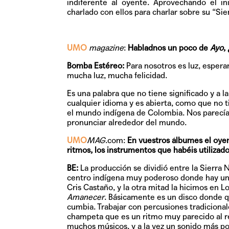
indiferente al oyente. Aprovechando el i
charlado con ellos para charlar sobre su “Si
UMO
magazine
:
Habladnos un poco de
Ayo
,
Bomba Estéreo:
Para nosotros es luz, esperan
mucha luz, mucha felicidad.
Es una palabra que no tiene significado y a
cualquier idioma y es abierta, como que no
el mundo indígena de Colombia. Nos parecía 
pronunciar alrededor del mundo.
UMO
MAG
.com:
En vuestros álbumes el oye
ritmos, los instrumentos que habéis utilizad
BE:
La producción se dividió entre la Sierra 
centro indígena muy poderoso donde hay un e
Cris Castaño, y la otra mitad la hicimos en L
Amanecer
. Básicamente es un disco donde q
cumbia. Trabajar con percusiones tradicional
champeta que es un ritmo muy parecido al re
muchos músicos, y a la vez un sonido más po