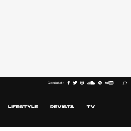
Conéctate
LIFESTYLE
REVISTA
TV