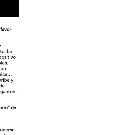
 favor
y
to. La
positivo
les.
 un
chica…
ribe y
 de
ggaetón,
ente” de
ponerse