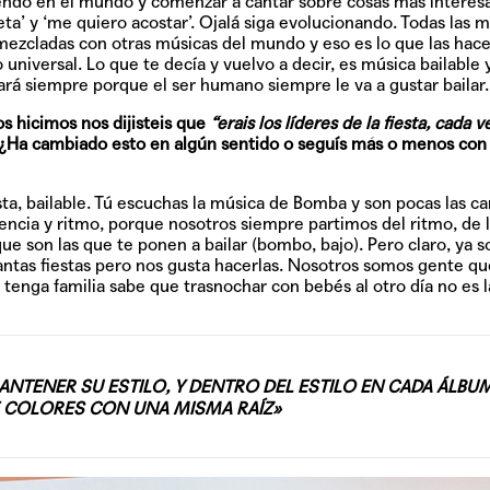
endo en el mundo y comenzar a cantar sobre cosas más interes
teta’ y ‘me quiero acostar’. Ojalá siga evolucionando. Todas las 
mezcladas con otras músicas del mundo y eso es lo que las hac
universal. Lo que te decía y vuelvo a decir, es música bailable y
rá siempre porque el ser humano siempre le va a gustar bailar.
os hicimos nos dijisteis que
“erais los líderes de la fiesta, cada v
 ¿Ha cambiado esto en algún sentido o seguís más o menos con 
a, bailable. Tú escuchas la música de Bomba y son pocas las c
encia y ritmo, porque nosotros siempre partimos del ritmo, de 
que son las que te ponen a bailar (bombo, bajo). Pero claro, ya 
antas fiestas pero nos gusta hacerlas. Nosotros somos gente qu
tenga familia sabe que trasnochar con bebés al otro día no es 
NTENER SU ESTILO, Y DENTRO DEL ESTILO EN CADA ÁLBU
 COLORES CON UNA MISMA RAÍZ»