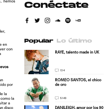
e, hemos
Conéctate
er,
Popular
Lo último
e en
ver con
antado a su
RAYE, talento made in UK
a
uevos
134
E, pisando
ROMEO SANTOS, el chico
un
de oro
cido por
e la
s como la
5149
itar a
on Justin
DANILEIGH, amor por los 90
un disco