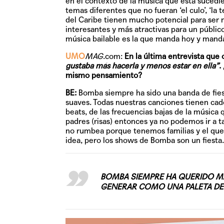
en el contexto de la música que está sucedi
temas diferentes que no fueran ‘el culo’, ‘la 
del Caribe tienen mucho potencial para ser 
interesantes y más atractivas para un público 
música bailable es la que manda hoy y manda
UMO
MAG
.com:
En la última entrevista que 
gustaba más hacerla y menos estar en ella”
.
mismo pensamiento?
BE:
Bomba siempre ha sido una banda de fiest
suaves. Todas nuestras canciones tienen cad
beats, de las frecuencias bajas de la música 
padres (risas) entonces ya no podemos ir a t
no rumbea porque tenemos familias y el que 
idea, pero los shows de Bomba son un fiesta.
BOMBA SIEMPRE HA QUERIDO MA
GENERAR COMO UNA PALETA DE