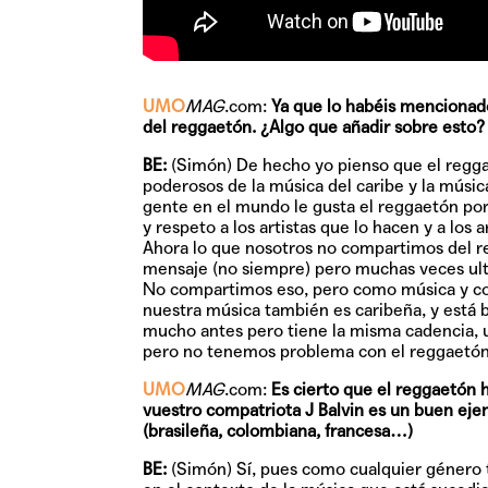
UMO
MAG
.com:
Ya que lo habéis mencionado
del reggaetón. ¿Algo que añadir sobre esto?
BE:
(Simón) De hecho yo pienso que el regg
poderosos de la música del caribe y la música
gente en el mundo le gusta el reggaetón porq
y respeto a los artistas que lo hacen y a los
Ahora lo que nosotros no compartimos del r
mensaje (no siempre) pero muchas veces ult
No compartimos eso, pero como música y co
nuestra música también es caribeña, y está
mucho antes pero tiene la misma cadencia,
pero no tenemos problema con el reggaetó
UMO
MAG
.com:
Es cierto que el reggaetón
vuestro compatriota J Balvin es un buen ejem
(brasileña, colombiana, francesa…)
BE:
(Simón) Sí, pues como cualquier género 