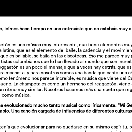
, leímos hace tiempo en una entrevista que no estabais muy a
aetón es una música muy interesante, que tiene elementos mu
 latina, que es el elemento del baile, la cadencia y el movimien
ue es bailable, se baila en las discotecas. Eso me parece muy 
 artistas colombianos que lo han llevado al mundo que son increíb
eggaetón es un poco el mensaje que a veces hay detrás, que es
ra machista, y para nosotros somos una banda que canta una 
mo fenómeno nos parece increíble, es música que viene del Ca
 bueno. La champeta es como un hermano del reggaetón, viene
 un ritmo muy similar. Nosotros hacemos más champeta que re
n como música.
 ha evolucionado mucho tanto musical como líricamente. “Mi G
plo. Una canción cargada de influencias de diferentes culturas
tenía que evolucionar para no quedarse en su mismo espíritu, 