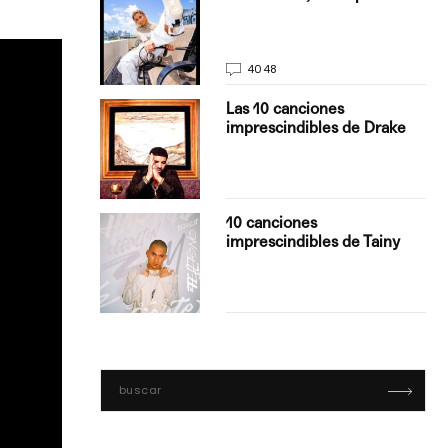
La…
4048
turo del
Las 10 canciones
imprescindibles de Drake
con Boza
10 canciones
', el…
imprescindibles de Tainy