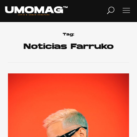
MUSICA
LIFESTYLE
Tag:
Noticias Farruko
REVISTA
TV
Home
Cover Story