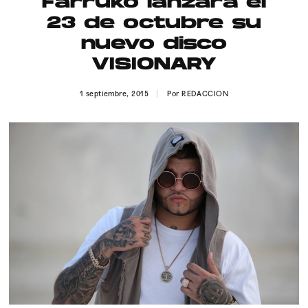
Farruko lanzará el
Publicidad
23 de octubre su
Contacto
nuevo disco
VISIONARY
Aviso Legal
1 septiembre, 2015
Por
REDACCION
© 2015-2022 UMOMAG. PROPIEDAD DE UMO agency. TODOS LOS
DERECHOS RESERVADOS.