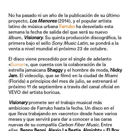
No ha pasado ni un año de la publicación de su último
proyecto,
Los Menores
(2014), y el popular artista
latino de música urbana
Farruko
ha desvelado esta
semana la fecha de salida del que será su nuevo
álbum,
Visionary
. Su quinta producción discográfica, la
primera bajo el sello
Sony Music Latin
, se pondrá a la
venta a nivel mundial el próximo
23 de octubre
.
El disco viene precedido por el single de adelanto
«
Sunset
«, que cuenta con la colaboración de la
estrella jamaicana
Shaggy
y el hombre de moda,
Nicky
Jam
. El videoclip, que se filmó en la ciudad de Miami
(Florida) a principios del mes de julio, se estrenará el
próximo 11 de septiembre a través del canal oficial en
VEVO del artista boricua.
Visionary
promete ser el trabajo musical más
ambicioso de Farruko hasta la fecha. Un disco en el
que lleva trabajando en «secreto» desde hace varios
meses y que servirá para dar a conocer a las caras
nuevas de su compañía
Carbon Fiber Music
. Entre
ellas,
Benny Benni
,
Alexio La Bestia
,
Almighty
y
El Boy