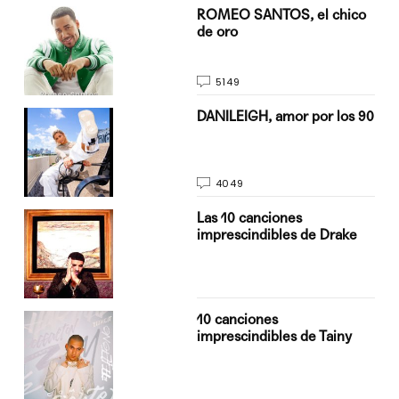
do
ROMEO SANTOS, el chico
de oro
5149
n
DANILEIGH, amor por los 90
4049
Las 10 canciones
imprescindibles de Drake
10 canciones
imprescindibles de Tainy