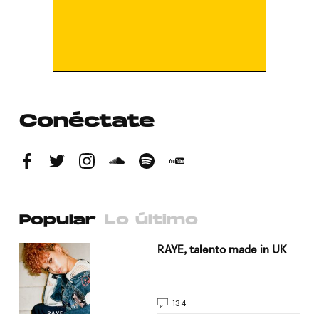
Conéctate
Popular
Lo último
a su
RAYE, talento made in UK
134