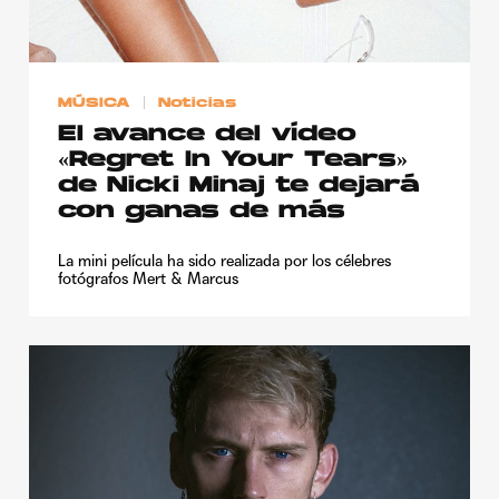
Publicidad
Contacto
MÚSICA
Noticias
Aviso Legal
El avance del vídeo
«Regret In Your Tears»
© 2015-2022 UMOMAG. PROPIEDAD DE UMO agency. TODOS LOS
de Nicki Minaj te dejará
DERECHOS RESERVADOS.
con ganas de más
La mini película ha sido realizada por los célebres
fotógrafos Mert & Marcus