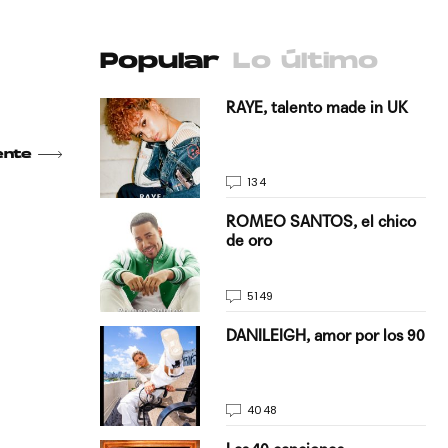
Popular
Lo último
antado a su
RAYE, talento made in UK
ente
134
E, pisando
ROMEO SANTOS, el chico
de oro
5149
on Justin
DANILEIGH, amor por los 90
La…
4048
turo del