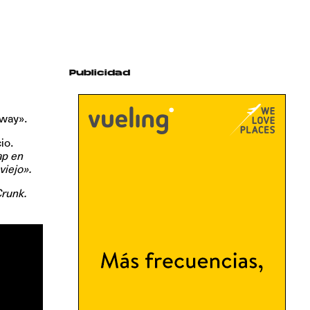
Publicidad
Away».
io.
ap en
viejo».
Crunk.