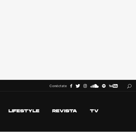
Conéctate
LIFESTYLE
REVISTA
TV