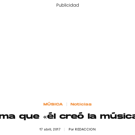
Publicidad
MÚSICA
Noticias
irma que «él creó la músi
17 abril, 2017
Por
REDACCION