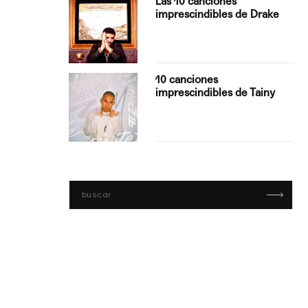
Las 10 canciones
imprescindibles de Drake
con Boza
10 canciones
', el…
imprescindibles de Tainy