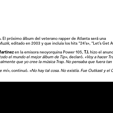
a. El próximo álbum del veterano rapper de Atlanta será una
Muzik
, editado en 2003 y que incluía los hits “24’s», “Let’s Get 
artinez
en la emisora neoyorquina Power 105,
T.I.
hizo el anunc
todo el mundo el mejor álbum de Tip»
, declaró.
«Voy a hacer Tr
almente que yo cree la música Trap. No pensaba que fuera tan 
e mí»,
continuó
. «No hay tal cosa. No existía. Fue Outkast y el 