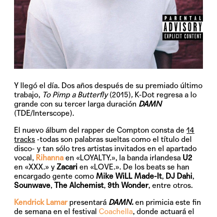
Y llegó el día. Dos años después de su premiado último
trabajo,
To Pimp a Butterfly
(2015)
,
K-Dot regresa a lo
grande con su tercer larga duración
DAMN
(TDE/Interscope).
El nuevo álbum del rapper de Compton consta de
14
tracks
-todas son palabras sueltas como el título del
disco- y tan sólo tres artistas invitados en el apartado
vocal,
Rihanna
en «LOYALTY.», la banda irlandesa
U2
en «XXX.» y
Zacari
en «LOVE.». De los beats se han
encargado gente como
Mike WiLL Made-It
,
DJ Dahi
,
Sounwave
,
The Alchemist
,
9th Wonder
, entre otros.
Kendrick Lamar
presentará
DAMN.
en primicia este fin
de semana en el festival
Coachella
, donde actuará el