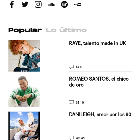
Popular
Lo último
a su
RAYE, talento made in UK
134
do
ROMEO SANTOS, el chico
de oro
5149
n
DANILEIGH, amor por los 90
4049