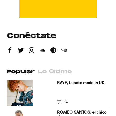
Conéctate
Popular
Lo último
a su
RAYE, talento made in UK
134
do
ROMEO SANTOS, el chico