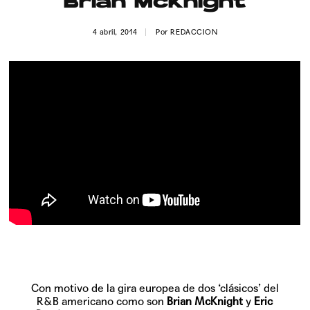
Brian McKnight
Publicidad
4 abril, 2014
Por
REDACCION
Contacto
Aviso Legal
© 2015-2022 UMOMAG. PROPIEDAD DE UMO agency. TODOS LOS
DERECHOS RESERVADOS.
Con motivo de la gira europea de dos ‘clásicos’ del
R&B americano como son
Brian McKnight
y
Eric