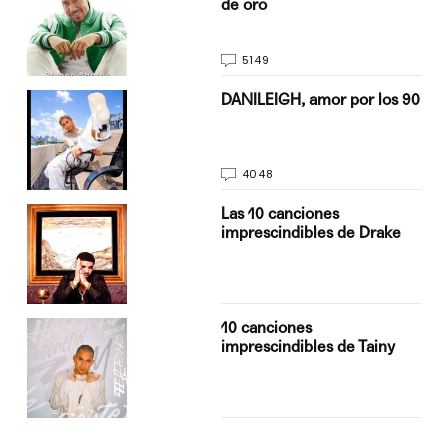
de oro
5149
n
DANILEIGH, amor por los 90
4048
Las 10 canciones
imprescindibles de Drake
10 canciones
imprescindibles de Tainy