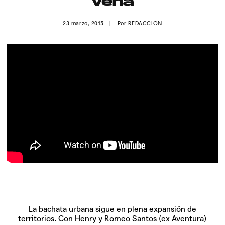
Vena
Publicidad
23 marzo, 2015
Por
REDACCION
Contacto
Aviso Legal
© 2015-2022 UMOMAG. PROPIEDAD DE UMO agency. TODOS LOS
DERECHOS RESERVADOS.
La bachata urbana sigue en plena expansión de
territorios. Con Henry y Romeo Santos (ex Aventura)