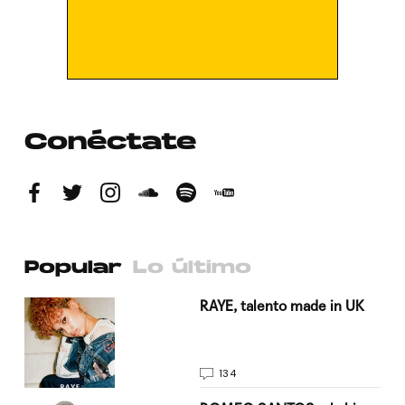
Conéctate
Popular
Lo último
a su
RAYE, talento made in UK
134