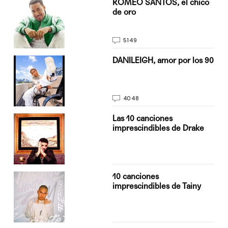
do
ROMEO SANTOS, el chico
de oro
5149
n
DANILEIGH, amor por los 90
4048
Las 10 canciones
imprescindibles de Drake
10 canciones
imprescindibles de Tainy