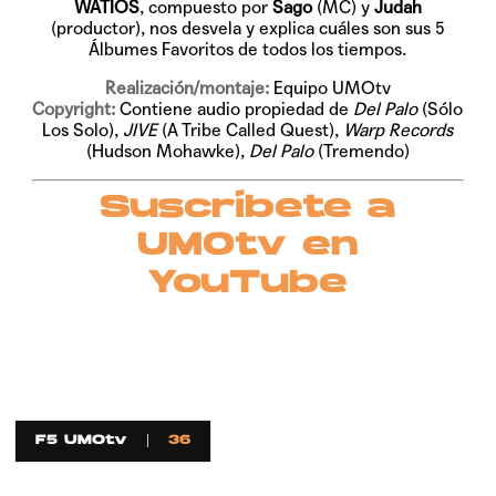
WATIOS
, compuesto por
Sago
(MC) y
Judah
(productor), nos desvela y explica cuáles son sus 5
Álbumes Favoritos de todos los tiempos.
Realización/montaje:
Equipo UMOtv
Copyright:
Contiene audio propiedad de
Del Palo
(Sólo
Los Solo),
JIVE
(A Tribe Called Quest),
Warp Records
(Hudson Mohawke),
Del Palo
(Tremendo)
Suscríbete a
UMOtv en
YouTube
F5 UMOtv
36