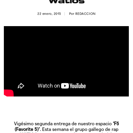
Watios
Publicidad
22 enero, 2015
Por
REDACCION
Contacto
Aviso Legal
© 2015-2022 UMOMAG. PROPIEDAD DE UMO agency. TODOS LOS
DERECHOS RESERVADOS.
Vigésimo segunda entrega de nuestro espacio
‘F5
(Favorite 5)’
. Esta semana el grupo gallego de rap