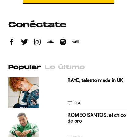
Conéctate
Popular
Lo último
a su
RAYE, talento made in UK
134
do
ROMEO SANTOS, el chico
de oro