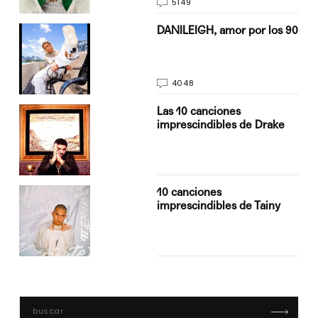
5149
n
DANILEIGH, amor por los 90
4048
Las 10 canciones
imprescindibles de Drake
10 canciones
imprescindibles de Tainy