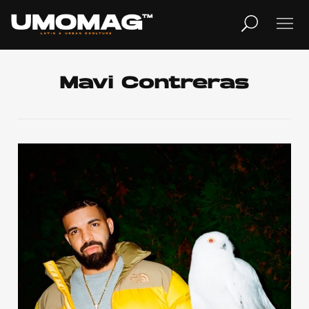
MUSICA
LIFESTYLE
Mavi Contreras
REVISTA
TV
Home
Cover Story