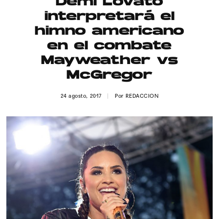
Demi Lovato
Publicidad
interpretará el
Contacto
himno americano
en el combate
Aviso Legal
Mayweather vs
McGregor
© 2015-2022 UMOMAG. PROPIEDAD DE UMO agency. TODOS LOS
DERECHOS RESERVADOS.
24 agosto, 2017
Por
REDACCION