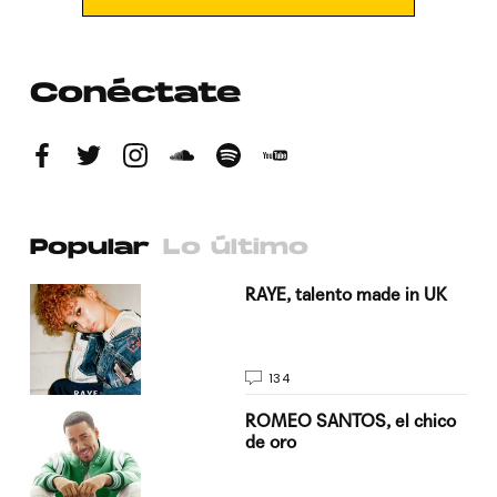
Conéctate
Popular
Lo último
a su
RAYE, talento made in UK
134
do
ROMEO SANTOS, el chico
de oro