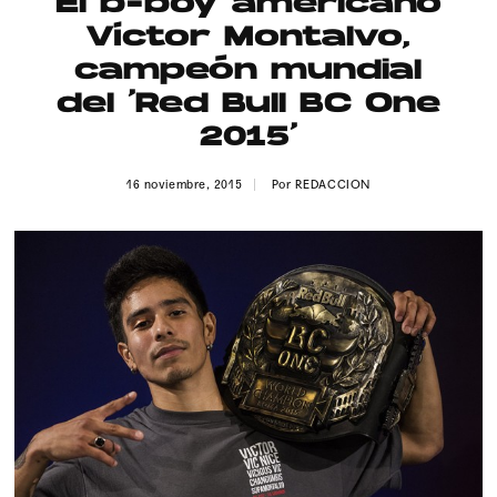
El b-boy americano
Publicidad
Víctor Montalvo,
Contacto
campeón mundial
del ‘Red Bull BC One
Aviso Legal
2015’
© 2015-2022 UMOMAG. PROPIEDAD DE UMO agency. TODOS LOS
16 noviembre, 2015
Por
REDACCION
DERECHOS RESERVADOS.