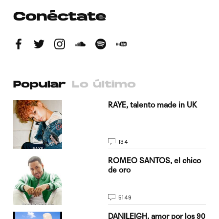
Conéctate
Popular
Lo último
a su
RAYE, talento made in UK
134
do
ROMEO SANTOS, el chico
de oro
5149
n
DANILEIGH, amor por los 90