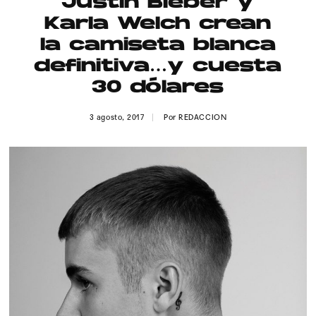
Justin Bieber y
Publicidad
Karla Welch crean
Contacto
la camiseta blanca
definitiva…y cuesta
Aviso Legal
30 dólares
© 2015-2022 UMOMAG. PROPIEDAD DE UMO agency. TODOS LOS
3 agosto, 2017
Por
REDACCION
DERECHOS RESERVADOS.