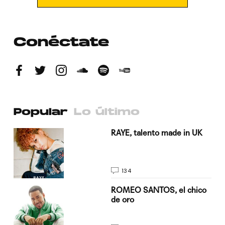
Conéctate
Popular
Lo último
a su
RAYE, talento made in UK
134
do
ROMEO SANTOS, el chico
de oro