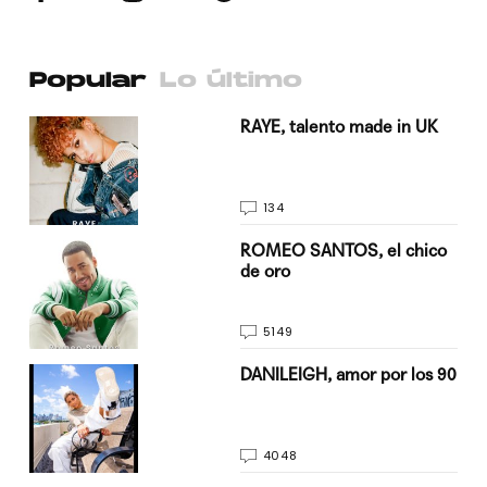
Popular
Lo último
a su
RAYE, talento made in UK
134
do
ROMEO SANTOS, el chico
de oro
5149
n
DANILEIGH, amor por los 90
4048