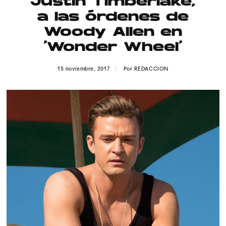
Justin Timberlake,
Publicidad
a las órdenes de
Contacto
Woody Allen en
‘Wonder Wheel’
Aviso Legal
15 noviembre, 2017
Por
REDACCION
© 2015-2022 UMOMAG. PROPIEDAD DE UMO agency. TODOS LOS
DERECHOS RESERVADOS.