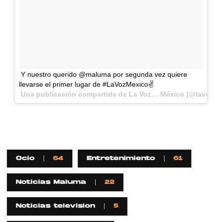
Y nuestro querido @maluma por segunda vez quiere
llevarse el primer lugar de #LaVozMexico✌️
Una publicación compartida de La Voz… México (@lavozme
Ocio
64
Entretenimiento
61
Noticias Maluma
22
Noticias television
5