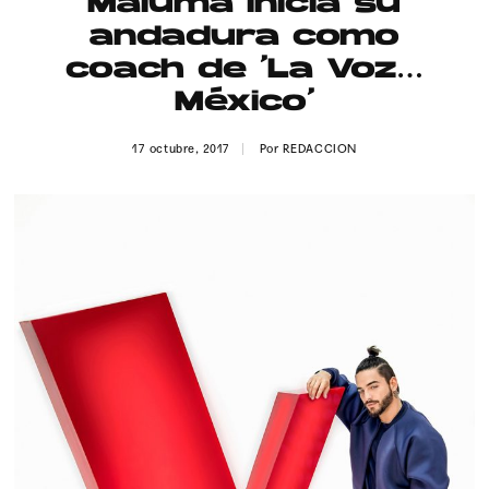
Maluma inicia su
Publicidad
andadura como
Contacto
coach de ‘La Voz…
México’
Aviso Legal
17 octubre, 2017
Por
REDACCION
© 2015-2022 UMOMAG. PROPIEDAD DE UMO agency. TODOS LOS
DERECHOS RESERVADOS.