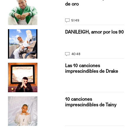
de oro
5149
n
DANILEIGH, amor por los 90
4048
Las 10 canciones
imprescindibles de Drake
10 canciones
imprescindibles de Tainy