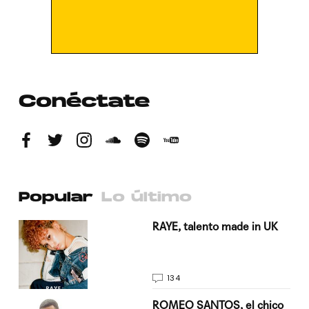
Conéctate
Popular
Lo último
a su
RAYE, talento made in UK
134
do
ROMEO SANTOS, el chico