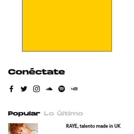
Conéctate
Popular
Lo último
a su
RAYE, talento made in UK