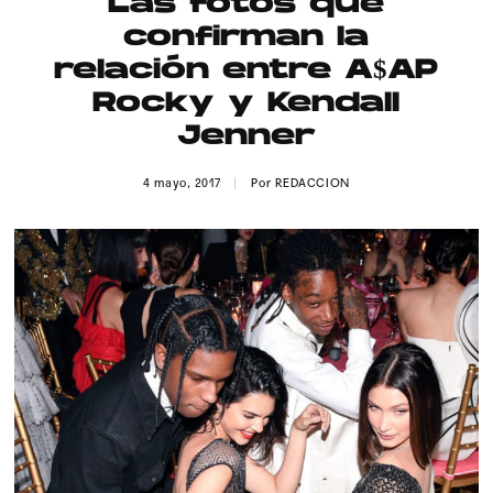
Las fotos que
Publicidad
confirman la
Contacto
relación entre A$AP
Rocky y Kendall
Aviso Legal
Jenner
© 2015-2022 UMOMAG. PROPIEDAD DE UMO agency. TODOS LOS
4 mayo, 2017
Por
REDACCION
DERECHOS RESERVADOS.