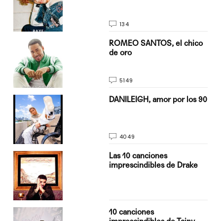
134
do
ROMEO SANTOS, el chico
de oro
5149
n
DANILEIGH, amor por los 90
4049
Las 10 canciones
imprescindibles de Drake
10 canciones