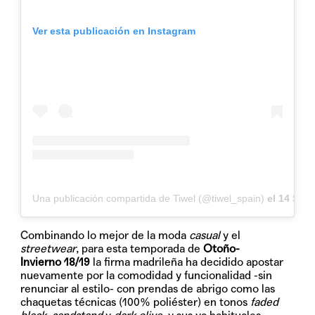
Ver esta publicación en Instagram
Una publicación compartida de Tiwel (@tiwel_spain)
el
14 Sep,
Combinando lo mejor de la moda
casual
y el
streetwear
, para esta temporada de
Otoño-
Invierno
18/19
la firma madrileña ha decidido apostar
nuevamente por la comodidad y funcionalidad -sin
renunciar al estilo- con prendas de abrigo como las
chaquetas técnicas (100% poliéster) en tonos
faded