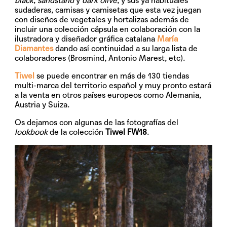
black
,
sandstand
y
dark olive
, y sus ya habituales
sudaderas, camisas y camisetas que esta vez juegan
con diseños de
vegetales y hortalizas además de
incluir una colección cápsula en colaboración con la
ilustradora y diseñador gráfica catalana
María
Diamantes
dando así continuidad a su larga lista de
colaboradores (Brosmind, Antonio Marest, etc).
Tiwel
se puede encontrar en más de 130 tiendas
multi-marca del territorio español y muy pronto estará
a la venta en otros países europeos como Alemania,
Austria y Suiza.
Os dejamos con algunas de las fotografías del
lookbook
de la colección
Tiwel FW18
.