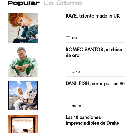
Popular
Lo último
a su
RAYE, talento made in UK
134
do
ROMEO SANTOS, el chico
de oro
5149
n
DANILEIGH, amor por los 90
4049
Las 10 canciones
imprescindibles de Drake