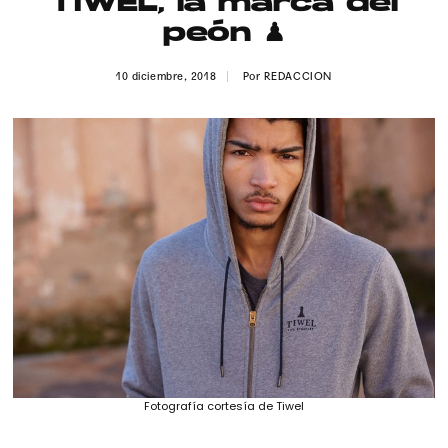
TIWEL, la marca del
Publicidad
peón ♟
Contacto
10 diciembre, 2018
Por
REDACCION
Aviso Legal
© 2015-2022 UMOMAG. PROPIEDAD DE UMO agency. TODOS LOS
DERECHOS RESERVADOS.
Fotografía cortesía de Tiwel