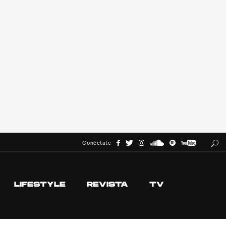
Conéctate
LIFESTYLE
REVISTA
TV