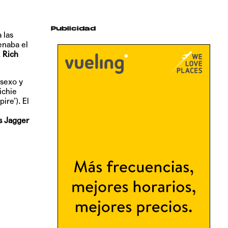
Publicidad
 las
enaba el
,
Rich
 sexo y
ichie
re’). El
 Jagger