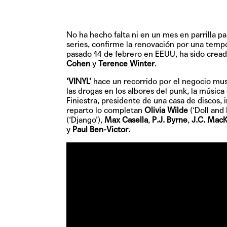
No ha hecho falta ni en un mes en parrilla 
series, confirme la renovación por una tem
pasado 14 de febrero en EEUU, ha sido cread
Cohen
y
Terence Winter
.
‘VINYL’
hace un recorrido por el negocio musi
las drogas en los albores del punk, la música
Finiestra
, presidente de una casa de discos,
reparto lo completan
Olivia Wilde
(‘Doll and
(‘Django’),
Max Casella
,
P.J. Byrne
,
J.C. MacK
y
Paul Ben-Victor
.