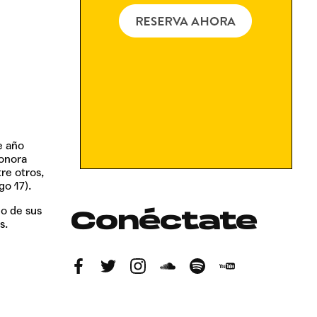
e año
sonora
tre otros,
go 17).
no de sus
Conéctate
s
.