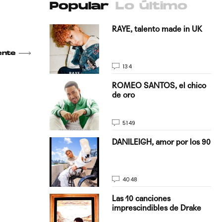
Popular
Lo último
antado a su
RAYE, talento made in UK
ente
134
E, pisando
ROMEO SANTOS, el chico
de oro
5149
on Justin
DANILEIGH, amor por los 90
La…
4048
turo del
Las 10 canciones
imprescindibles de Drake