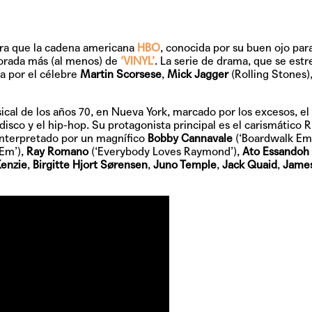
para que la cadena americana
HBO
, conocida por su buen ojo para
porada más (al menos) de
‘VINYL’
. La serie de drama, que se estr
a por el célebre
Martin Scorsese
,
Mick Jagger
(Rolling Stones)
cal de los años 70, en Nueva York, marcado por los excesos, el
 disco y el hip-hop. Su protagonista principal es el carismático
R
 interpretado por un magnífico
Bobby Cannavale
(‘Boardwalk Empi
 Em’),
Ray Romano
(‘Everybody Loves Raymond’),
Ato Essandoh
enzie
,
Birgitte Hjort Sørensen
,
Juno Temple
,
Jack Quaid
,
James