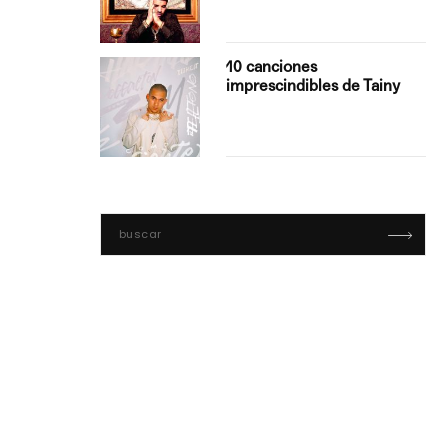
con Boza
10 canciones
', el…
imprescindibles de Tainy