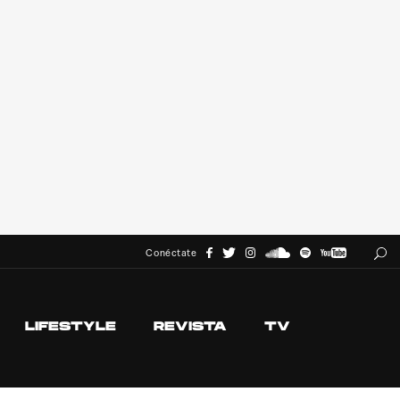
Conéctate
LIFESTYLE
REVISTA
TV