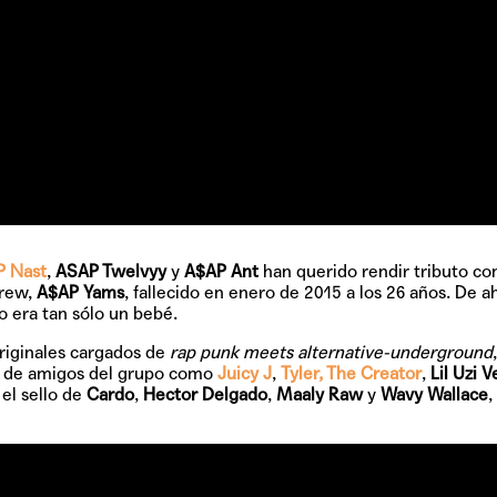
P Nast
,
ASAP Twelvyy
y
A$AP Ant
han querido rendir tributo co
crew,
A$AP Yams
, fallecido en enero de 2015 a los 26 años. De ah
 era tan sólo un bebé.
riginales cargados de
rap punk meets alternative-underground
de amigos del grupo como
Juicy J
,
Tyler, The Creator
,
Lil Uzi V
 el sello de
Cardo
,
Hector Delgado
,
Maaly Raw
y
Wavy Wallace
,