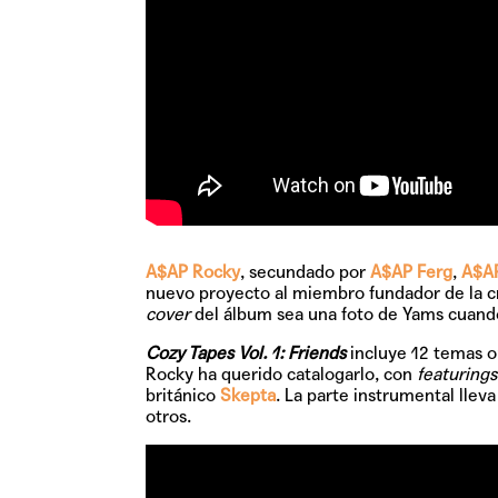
A$AP Rocky
, secundado por
A$AP Ferg
,
A$A
nuevo proyecto al miembro fundador de la 
cover
del álbum sea una foto de Yams cuando
Cozy Tapes Vol. 1: Friends
incluye
12 temas o
Rocky ha querido catalogarlo, con
featurings
británico
Skepta
. La parte instrumental lleva
otros.