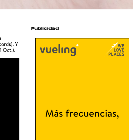
Publicidad
u
ords). Y
1 Oct.).