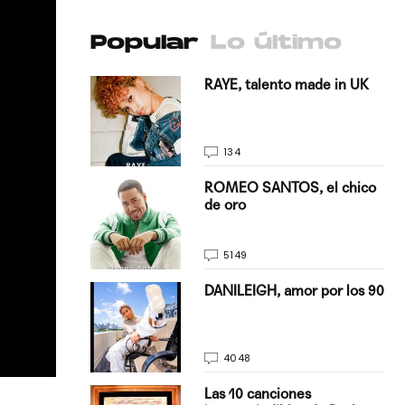
Popular
Lo último
antado a su
RAYE, talento made in UK
134
E, pisando
ROMEO SANTOS, el chico
de oro
5149
on Justin
DANILEIGH, amor por los 90
La…
4048
turo del
Las 10 canciones