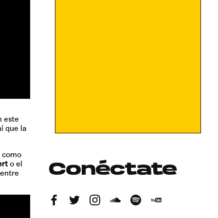
n este
í que la
, como
ert
o el
Conéctate
 entre