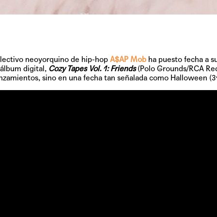
olectivo neoyorquino de hip-hop
A$AP Mob
ha puesto fecha a s
lbum digital,
Cozy Tapes Vol. 1: Friends
(Polo Grounds/RCA Rec
lanzamientos, sino en una fecha tan señalada como
Halloween
(3