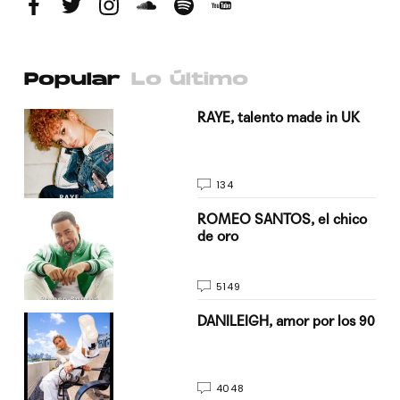
Popular
Lo último
a su
RAYE, talento made in UK
134
do
ROMEO SANTOS, el chico
de oro
5149
n
DANILEIGH, amor por los 90
4048