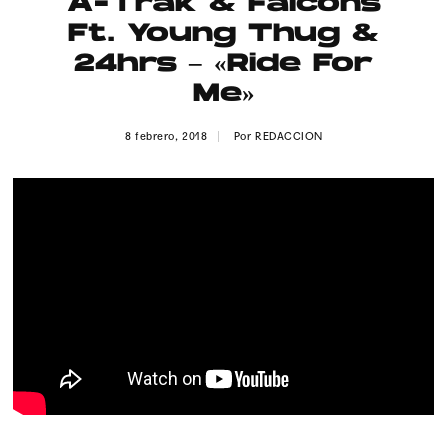
A-Trak & Falcons
Publicidad
Ft. Young Thug &
Contacto
24hrs – «Ride For
Me»
Aviso Legal
8 febrero, 2018
Por
REDACCION
© 2015-2022 UMOMAG. PROPIEDAD DE UMO agency. TODOS LOS
DERECHOS RESERVADOS.