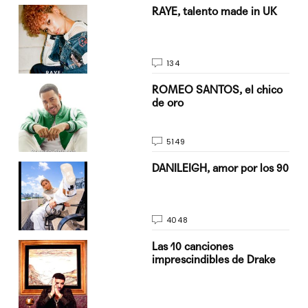
a su
RAYE, talento made in UK
134
do
ROMEO SANTOS, el chico
de oro
5149
n
DANILEIGH, amor por los 90
4048
Las 10 canciones
imprescindibles de Drake