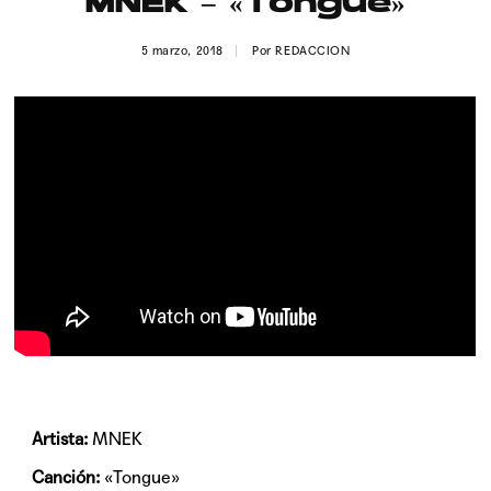
MNEK – «Tongue»
Publicidad
5 marzo, 2018
Por
REDACCION
Contacto
Aviso Legal
© 2015-2022 UMOMAG. PROPIEDAD DE UMO agency. TODOS LOS
DERECHOS RESERVADOS.
Artista:
MNEK
Canción:
«Tongue»