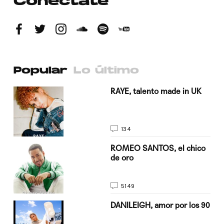
Conéctate
Popular
Lo último
a su
RAYE, talento made in UK
134
do
ROMEO SANTOS, el chico
de oro
5149
n
DANILEIGH, amor por los 90