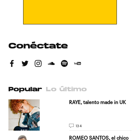
Conéctate
Popular
Lo último
a su
RAYE, talento made in UK
134
do
ROMEO SANTOS, el chico