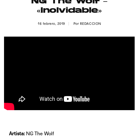
NG The Wolf –
Publicidad
«Inolvidable»
Contacto
16 febrero, 2019
Por
REDACCION
Aviso Legal
© 2015-2022 UMOMAG. PROPIEDAD DE UMO agency. TODOS LOS
DERECHOS RESERVADOS.
Artista:
NG The Wolf