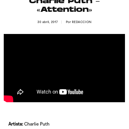
Charlie Puth –
Publicidad
«Attention»
Contacto
30 abril, 2017
Por
REDACCION
Aviso Legal
© 2015-2022 UMOMAG. PROPIEDAD DE UMO agency. TODOS LOS
DERECHOS RESERVADOS.
Artista:
Charlie Puth