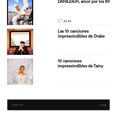
n
DANILEIGH, amor por los 90
4048
Las 10 canciones
imprescindibles de Drake
10 canciones
imprescindibles de Tainy