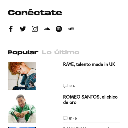
Conéctate
Popular
Lo último
a su
RAYE, talento made in UK
134
do
ROMEO SANTOS, el chico
de oro
5149