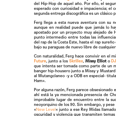
del Hip-Hop de aquel año. Por ello, el se
esperado con curiosidad e impaciencia; el 
segunda entrega discográfica es un clásico pa
Ferg llega a esta nueva aventura con su 
aunque en realidad puede que jamás lo ha
apostado por un proyecto muy alejado de H
punto intermedio entre todas las influenci
del rap de la Costa Este, hasta el rap sureño
bajo su paraguas de nuevo libre de cualquier 
Con naturalidad, Ferg hace convivir en el m
Future
, junto a los
Skrillex
,
Missy Elliot
o
DJ
que intenta ser tomada como parte de un mi
banger hip-housero junto a Missy y Mustard
al Wutangclaneo -y a ODB en especial- titu
Ham»
.
Por alguna razón, Ferg parece
obsesionado e
ahí está la ya mencionada presencia de Ch
improbable lugar de encuentro entre la su
neoyorquino de los 90. Sin embargo, y pese 
«
New Level
«
junto a ese Rey Midas llamado 
oscuridad y violencia que transmiten tema