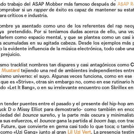
Pop
gundo trabajo del ASAP Mobber más famoso después de
A$AP R
comprobar si un
rapper
de éxito es capaz de mantener su esta
ra críticos e industria.
nombre ya asentado como uno de los referentes del rap neoy
ya
pretendido. Por si teníamos dudas acerca de ello, una v
Hablamos 
arlem como espacio mental, y que se plantea como un casi 
sobre 'Bucle
as acumuladas en su agitada cabeza. Desde los ejemplos más 
 o la evidente influencia de la música electrónica, todo cabe un
prejuicio.
ismo tracklist nombres tan dispares y casi antagónicos como
C
 Mustard
tejiendo una red de ambientes independientes entre
smo universo: el suyo. Algunas veces funciona, como en ese 
 que es
«Strive»,
otras sin embargo no, como en ese rutinario
lado
«Let It Bang»
, o en su irrelevante encuentro con Skrillex e
n tender puentes entre el pasado y el presente del hip-hop am
uck D o Missy Elliot para demostrarlo- como también en enc
ciedad del
bounce
sureño, y la parte más oscura y minimalist
a sus esfuerzos, el
bounce
gana la partida al
boom bap
, con tr
Future, que convierte en gema casi todo lo que toca; o tambi
s como
«Uzi Gang»
junto al gran
Lil Uzi Vert
. La presencia testi