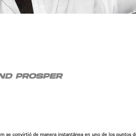
TAINY, adel
tiempo
NICKI NICOL
fuerte
ND PROSPER
Hablamos c
Quiles de '
um se convirtió de manera instantánea en uno de los puntos d
GRIFF, el fu