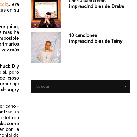
Las 10 canciones
ocky
, era
imprescindibles de Drake
tus en su
orquino,
ez más ha
con Boza
10 canciones
imposible
', el…
imprescindibles de Tainy
primarios
a vez más
huck D
y
 sí, pero
delicioso
 homenaje
n
«Hungry
ericano -
ontrar un
a del rap
acks como
én con la
monial de