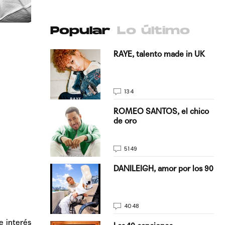
Popular
Lo último
antado a su
RAYE, talento made in UK
134
E, pisando
ROMEO SANTOS, el chico
de oro
5149
on Justin
DANILEIGH, amor por los 90
La…
4048
e interés
turo del