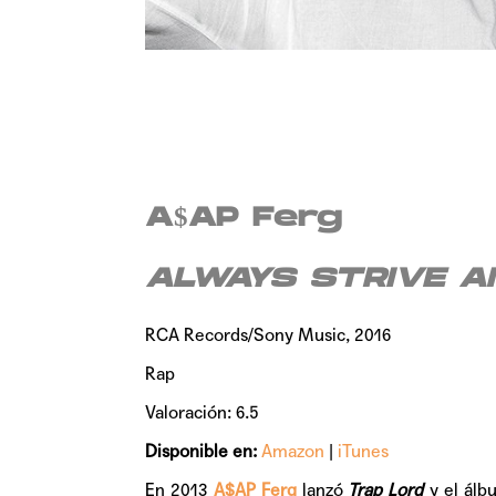
A$AP Ferg
ALWAYS STRIVE A
RCA Records/Sony Music, 2016
Rap
Valoración: 6.5
Disponible en:
Amazon
|
iTunes
En 2013
A$AP Ferg
lanzó
Trap Lord
y el álb