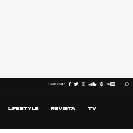
Conéctate
LIFESTYLE
REVISTA
TV