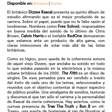
Disponible en:
Amazon
|
Itunes
El británico
Dizzee Rascal
presenta su quinto álbum de
estudio afirmando que es el mejor producido de su
carrera. Sobre el papel, puede que no le falte razón al
londinense. Nombres como
Free School
, responsables
en buena medida del sonido de lo último de Chris
Brown,
Calvin Harris
o el inefable
RedOne
demuestran
que estamos ante un producto de alta gama, con
claras intenciones de volar más allá de las listas
británicas.
Como es lógico, poco queda de la coherencia sonora
de aquel viejo Dizzee, que anclaba su sonido en todo
lo que estaba pasando en la electrónica y la música
urbana británica de los 2000.
The Fifth
es un disco de
singles. De esos pensados para ser vendido a través
del éxito de cada uno de los temas, seleccionados y
reunidos con el objetivo contentar al mayor espectro
de público posible. Una amalgama de sonidos, texturas
y discursos al que tan sólo el carisma y la personalidad
de Rascal da cierta coherencia. Hay aciertos, como la
curiosa presencia de
Trae Tha Truth
y
Bun B
en «H-
Town», una suerte de homenaje al rap de Houston al