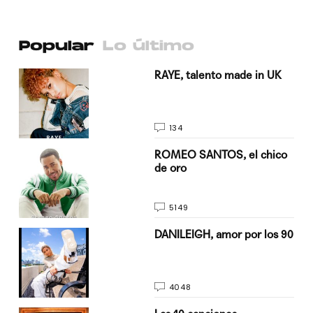
Popular
Lo último
a su
RAYE, talento made in UK
134
do
ROMEO SANTOS, el chico
de oro
5149
n
DANILEIGH, amor por los 90
4048