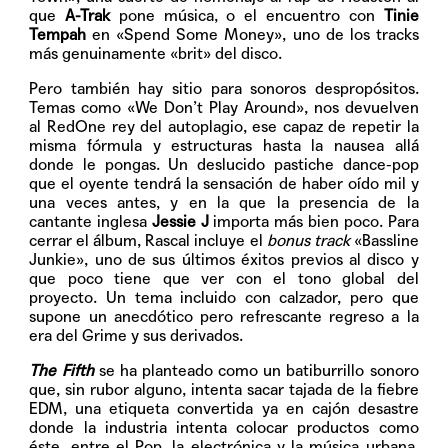
que
A-Trak
pone música, o el encuentro con
Tinie
Tempah
en «Spend Some Money», uno de los tracks
más genuinamente «brit» del disco.
Pero también hay sitio para sonoros despropósitos.
Temas como «We Don’t Play Around», nos devuelven
al RedOne rey del autoplagio, ese capaz de repetir la
misma fórmula y estructuras hasta la nausea allá
donde le pongas. Un deslucido pastiche dance-pop
que el oyente tendrá la sensación de haber oído mil y
una veces antes, y en la que la presencia de la
cantante inglesa
Jessie J
importa más bien poco. Para
cerrar el álbum, Rascal incluye el
bonus track
«Bassline
Junkie», uno de sus últimos éxitos previos al disco y
que poco tiene que ver con el tono global del
proyecto. Un tema incluido con calzador, pero que
supone un anecdótico pero refrescante regreso a la
era del Grime y sus derivados.
The Fifth
se ha planteado como un batiburrillo sonoro
que, sin rubor alguno, intenta sacar tajada de la fiebre
EDM, una etiqueta convertida ya en cajón desastre
donde la industria intenta colocar productos como
éste, entre el Pop, la electrónica y la música urbana.