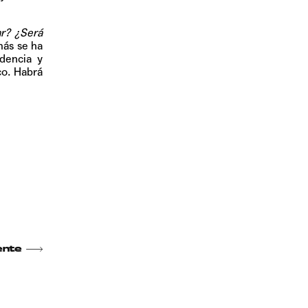
r?
¿Será
más se ha
dencia y
co. Habrá
ente