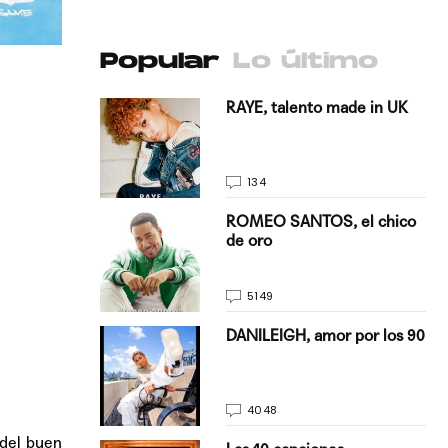
Popular
Lo último
antado a su
RAYE, talento made in UK
134
E, pisando
ROMEO SANTOS, el chico
de oro
5149
on Justin
DANILEIGH, amor por los 90
La…
4048
 del buen
turo del