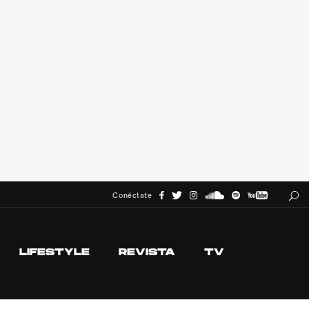
Conéctate
LIFESTYLE
REVISTA
TV