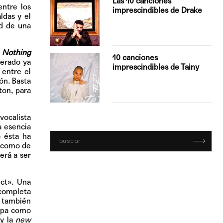
Las 10 canciones
entre los
imprescindibles de Drake
ldas y el
ad de una
,
Nothing
con Boza
10 canciones
berado ya
', el…
imprescindibles de Tainy
 entre el
ón. Basta
on, para
vocalista
a esencia
o ésta ha
í como de
erá a ser
ct». Una
 completa
e también
apa como
 y la
new