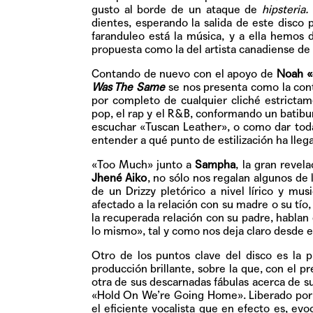
gusto al borde de un ataque de
hipsteria.
dientes, esperando la salida de este disco p
faranduleo está la música, y a ella hemos
propuesta como la del artista canadiense de
Contando de nuevo con el apoyo de
Noah «
Was The Same
se nos presenta como la con
por completo de cualquier cliché estrictam
pop, el rap y el R&B, conformando un batibur
escuchar «Tuscan Leather», o como dar tod
entender a qué punto de estilización ha lleg
«Too Much» junto a
Sampha
, la gran revel
Jhené Aiko
, no sólo nos regalan algunos de
de un Drizzy pletórico a nivel lírico y mu
afectado a la relación con su madre o su tío
la recuperada relación con su padre, hablan 
lo mismo», tal y como nos deja claro desde e
Otro de los puntos clave del disco es la 
producción brillante, sobre la que, con el p
otra de sus descarnadas fábulas acerca de 
«Hold On We’re Going Home». Liberado por
el eficiente vocalista que en efecto es, 