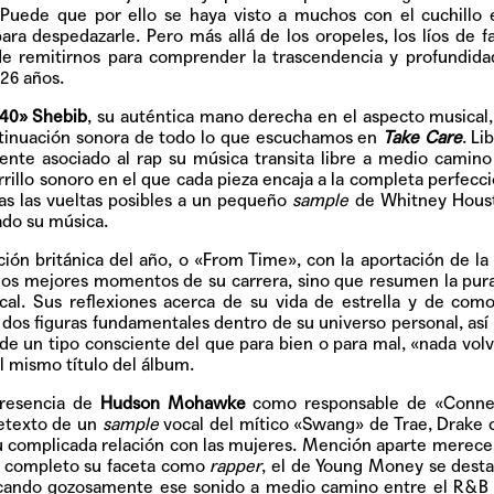
Pop
Puede que por ello se haya visto a muchos con el cuchillo 
ara despedazarle. Pero más allá de los oropeles, los líos de fa
 de remitirnos para comprender la trascendencia y profundid
 26 años.
40» Shebib
, su auténtica mano derecha en el aspecto musical
Hablamos 
tinuación sonora de todo lo que escuchamos en
Take Care
. Li
sobre 'Bucle
ente asociado al rap su música transita libre a medio camino
rillo sonoro en el que cada pieza encaja a la completa perfecci
as las vueltas posibles a un pequeño
sample
de Whitney Houst
ado su música.
ación británica del año, o «From Time», con la aportación de la 
 los mejores momentos de su carrera, sino que resumen la pur
sical. Sus reflexiones acerca de su vida de estrella y de com
, dos figuras fundamentales dentro de su universo personal, as
de un tipo consciente del que para bien o para mal, «nada volv
l mismo título del álbum.
presencia de
Hudson Mohawke
como responsable de «Conne
retexto de un
sample
vocal del mítico «Swang» de Trae, Drake
su complicada relación con las mujeres. Mención aparte merec
 completo su faceta como
rapper
, el de Young Money se dest
evocando gozosamente ese sonido a medio camino entre el R&B