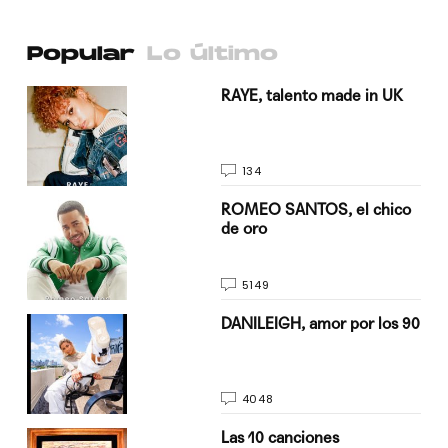
Popular
Lo último
a su
RAYE, talento made in UK
134
do
ROMEO SANTOS, el chico
de oro
5149
n
DANILEIGH, amor por los 90
4048
Las 10 canciones