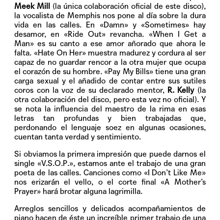
Meek Mill
(la única colaboración oficial de este disco),
la vocalista de Memphis nos pone al día sobre la dura
vida en las calles. En «Damn» y «Sometimes» hay
desamor, en «Ride Out» revancha. «When I Get a
Man» es su canto a ese amor añorado que ahora le
falta. «Hate On Her» muestra madurez y cordura al ser
capaz de no guardar rencor a la otra mujer que ocupa
el corazón de su hombre. «Pay My Bills» tiene una gran
carga sexual y el añadido de contar entre sus sutiles
coros con la voz de su declarado mentor,
R. Kelly
(la
otra colaboración del disco, pero esta vez no oficial). Y
se nota la influencia del maestro de la rima en esas
letras tan profundas y bien trabajadas que,
perdonando el lenguaje soez en algunas ocasiones,
cuentan tanta verdad y sentimiento.
Si obviamos la primera impresión que puede darnos el
single «V.S.O.P.», estamos ante el trabajo de una gran
poeta de las calles. Canciones como «I Don’t Like Me»
nos erizarán el vello, o el corte final «A Mother’s
Prayer» hará brotar alguna lagrimilla.
Arreglos sencillos y delicados acompañamientos de
piano hacen de éste un increíble primer trabajo de una