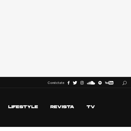
Conéctate
LIFESTYLE
REVISTA
TV