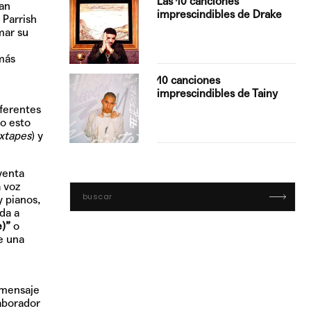
Las 10 canciones
van
imprescindibles de Drake
 Parrish
mar su
más
con Boza
10 canciones
', el…
imprescindibles de Tainy
iferentes
o esto
xtapes
) y
venta
a voz
y pianos,
da a
)”
o
e una
 mensaje
aborador