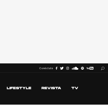
Conéctate
LIFESTYLE
REVISTA
TV