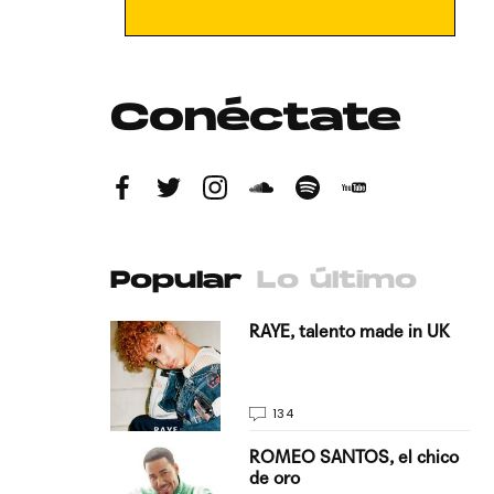
Conéctate
Popular
Lo último
antado a su
RAYE, talento made in UK
134
E, pisando
ROMEO SANTOS, el chico
de oro