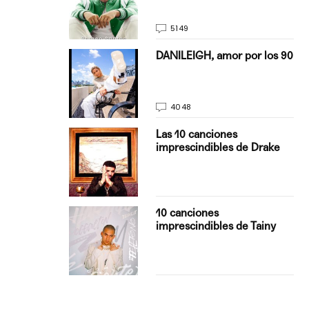
5149
on Justin
DANILEIGH, amor por los 90
La…
4048
turo del
Las 10 canciones
imprescindibles de Drake
con Boza
10 canciones
', el…
imprescindibles de Tainy