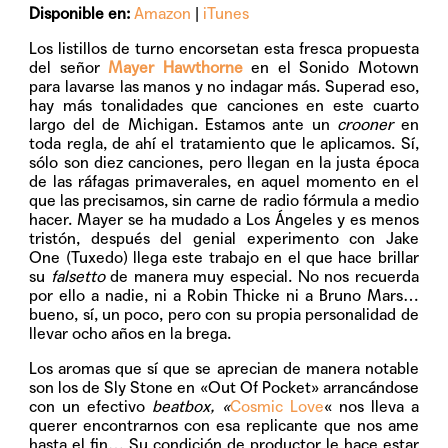
Disponible en:
Amazon
|
iTunes
Los listillos de turno encorsetan esta fresca propuesta
del señor
Mayer Hawthorne
en el Sonido Motown
para lavarse las manos y no indagar más. Superad eso,
hay más tonalidades que canciones en este cuarto
largo del de Michigan. Estamos ante un
crooner
en
toda regla, de ahí el tratamiento que le aplicamos. Sí,
sólo son diez canciones, pero llegan en la justa época
de las ráfagas primaverales, en aquel momento en el
que las precisamos, sin carne de radio fórmula a medio
hacer. Mayer se ha mudado a Los Ángeles y es menos
tristón, después del genial experimento con Jake
One (Tuxedo) llega este trabajo en el que hace brillar
su
falsetto
de manera muy especial. No nos recuerda
por ello a nadie, ni a Robin Thicke ni a Bruno Mars…
bueno, sí, un poco, pero con su propia personalidad de
llevar ocho años en la brega.
Los aromas que sí que se aprecian de manera notable
son los de Sly Stone en
«Out Of Pocket»
arrancándose
con un efectivo
beatbox,
«
Cosmic Love
«
nos lleva a
querer encontrarnos con esa replicante que nos ame
hasta el fin… Su condición de productor le hace estar