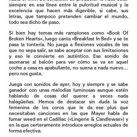
siempre en esa línea entre la pulcritud musical y la
excelencia que hacen más digerible, si cabe, sus
letras, que tampoco pretenden cambiar el mundo,
todo sea dicho de paso.
Si bien hay temas más ramplones como
«Book Of
Broken Hearts»
, luego canta
«Breakfast In Bed»
y se te
pasa la tontería. No juega a flexiones vocales de las
que no sepa salir, se sabe aceptar con sus limitaciones
y eso le convierte en auténtico. Ese sonido de
asomarse al balcón para ver cómo se va en aquel
coche a casa es apabullante, no suena a nada nuevo…
pero nos gusta.
Juega con sonidos de ayer, hoy y siempre y se sabe
ganador con unas melodías luminosas aunque estén
hablando de cosas del querer a veces nada
halagüeñas. Hemos de destacar sin duda la voz
femenina de los coros que le da ese plus que
necesitaban canciones en las que Mayer habla de
fumar weed en el Cadillac (
«Lingerie & Candlewax»
) y
en la que certeramente introduce arreglos actuales de
forma efectiva.