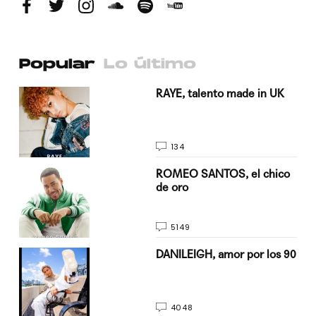
Popular
Lo último
a su
RAYE, talento made in UK
134
do
ROMEO SANTOS, el chico
de oro
5149
n
DANILEIGH, amor por los 90
4048