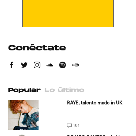
Conéctate
Popular
Lo último
a su
RAYE, talento made in UK
134