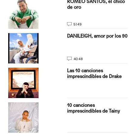
do
ROMEO SANTOS, el chico
de oro
5149
n
DANILEIGH, amor por los 90
4048
Las 10 canciones
imprescindibles de Drake
10 canciones
imprescindibles de Tainy