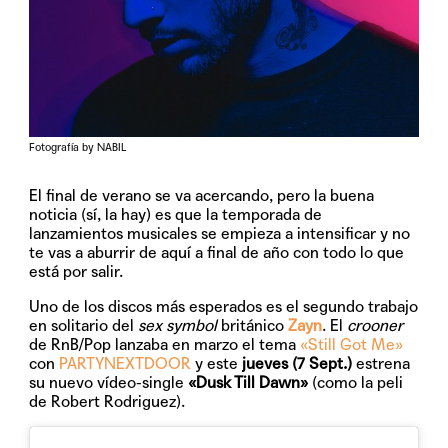
Fotografía by NABIL
El final de verano se va acercando, pero la buena
noticia (sí, la hay) es que la temporada de
lanzamientos musicales se empieza a intensificar y no
te vas a aburrir de aquí a final de año con todo lo que
está por salir.
Uno de los discos más esperados es el segundo trabajo
en solitario del
sex symbol
británico
Zayn
. El
crooner
de RnB/Pop lanzaba en marzo el tema
«Still Got Me»
con
PARTYNEXTDOOR
y este
jueves (7 Sept.)
estrena
su nuevo vídeo-single
«Dusk Till Dawn»
(como la peli
de Robert Rodriguez).