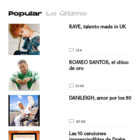
Popular
Lo último
a su
RAYE, talento made in UK
134
do
ROMEO SANTOS, el chico
de oro
5149
n
DANILEIGH, amor por los 90
4048
Las 10 canciones
imprescindibles de Drake