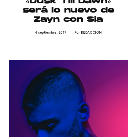
«Dusk Till Dawn»
Publicidad
será lo nuevo de
Contacto
Zayn con Sia
Aviso Legal
4 septiembre, 2017
Por
REDACCION
© 2015-2022 UMOMAG. PROPIEDAD DE UMO agency. TODOS LOS
DERECHOS RESERVADOS.