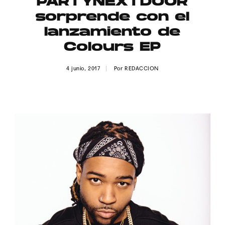
PARTYNEXTDOOR
Publicidad
sorprende con el
Contacto
lanzamiento de
Colours EP
Aviso Legal
4 junio, 2017
Por
REDACCION
© 2015-2022 UMOMAG. PROPIEDAD DE UMO agency. TODOS LOS
DERECHOS RESERVADOS.