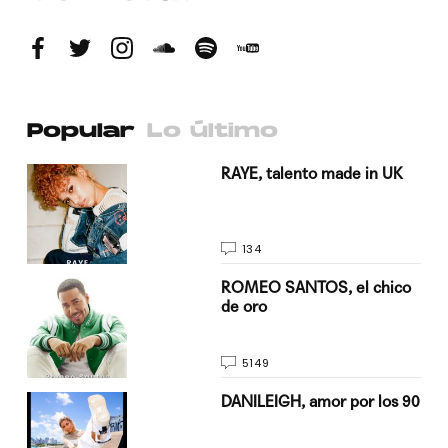
Popular
Lo último
a su
RAYE, talento made in UK
134
do
ROMEO SANTOS, el chico
de oro
5149
n
DANILEIGH, amor por los 90