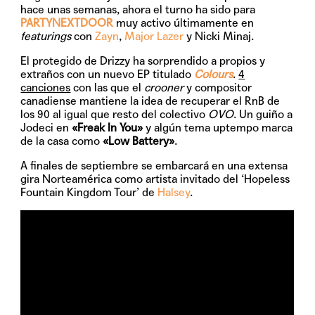
hace unas semanas, ahora el turno ha sido para
PARTYNEXTDOOR
muy activo últimamente en
featurings
con
Zayn
,
Major Lazer
y Nicki Minaj.
El protegido de Drizzy ha sorprendido a propios y
extraños con un nuevo EP titulado
Colours
.
4
canciones
con las que el
crooner
y compositor
canadiense mantiene la idea de recuperar el RnB de
los 90 al igual que resto del colectivo
OVO
. Un guiño a
Jodeci en
«Freak In You»
y algún tema uptempo marca
de la casa como
«Low Battery»
.
A finales de septiembre se embarcará en una extensa
gira Norteamérica como artista invitado del ‘Hopeless
Fountain Kingdom Tour’ de
Halsey
.