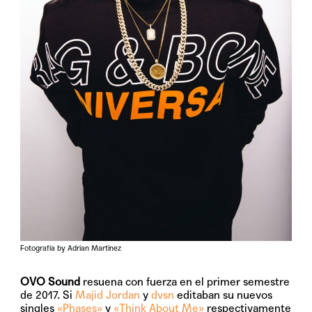
Fotografía by Adrian Martinez
OVO Sound
resuena con fuerza en el primer semestre
de 2017. Si
Majid Jordan
y
dvsn
editaban su nuevos
singles
«Phases»
y
«Think About Me»
respectivamente