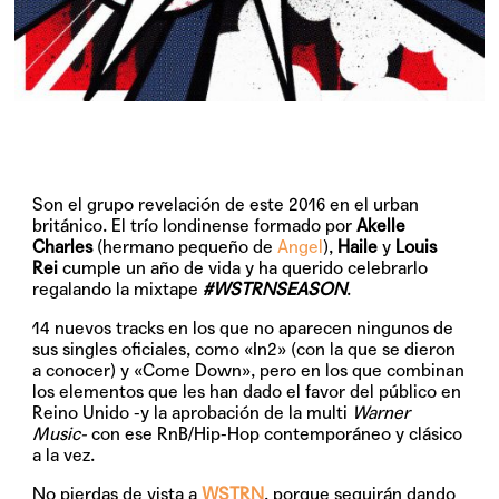
Son el grupo revelación de este 2016 en el urban
británico. El trío londinense formado por
Akelle
Charles
(hermano pequeño de
Angel
),
Haile
y
Louis
Rei
cumple un año de vida y ha querido celebrarlo
regalando la mixtape
#WSTRNSEASON
.
14 nuevos tracks en los que no aparecen ningunos de
sus singles oficiales, como «In2» (con la que se dieron
a conocer) y «Come Down», pero en los que combinan
los elementos que les han dado el favor del público en
Reino Unido -y la aprobación de la multi
Warner
Music-
con ese RnB/Hip-Hop contemporáneo y clásico
a la vez.
No pierdas de vista a
WSTRN
, porque seguirán dando