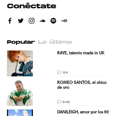
Conéctate
Popular
Lo último
a su
RAYE, talento made in UK
134
do
ROMEO SANTOS, el chico
de oro
5149
n
DANILEIGH, amor por los 90