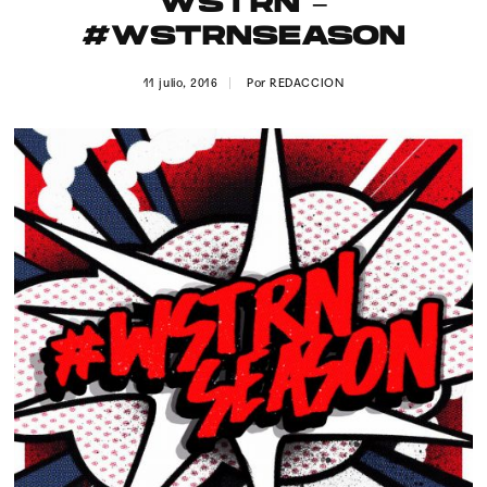
WSTRN –
Publicidad
#WSTRNSEASON
Contacto
11 julio, 2016
Por
REDACCION
Aviso Legal
© 2015-2022 UMOMAG. PROPIEDAD DE UMO agency. TODOS LOS
DERECHOS RESERVADOS.