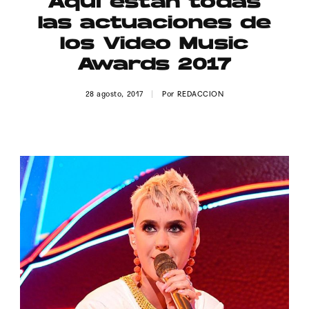
Aquí están todas
Publicidad
las actuaciones de
Contacto
los Video Music
Awards 2017
Aviso Legal
28 agosto, 2017
Por
REDACCION
© 2015-2022 UMOMAG. PROPIEDAD DE UMO agency. TODOS LOS
DERECHOS RESERVADOS.