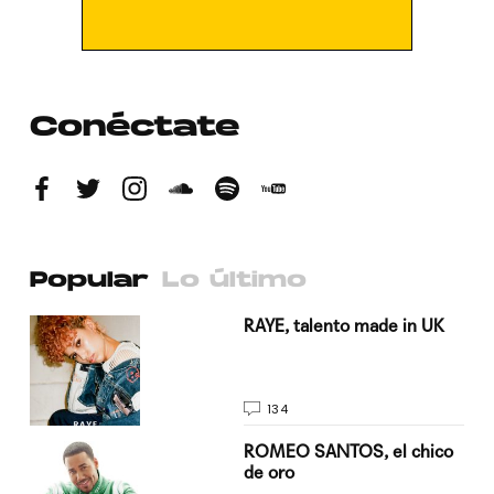
Conéctate
Popular
Lo último
a su
RAYE, talento made in UK
134
do
ROMEO SANTOS, el chico
de oro