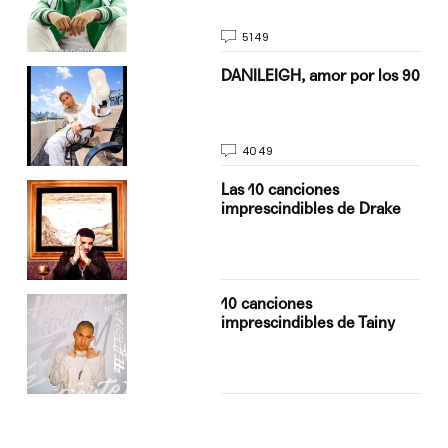
5149
n
DANILEIGH, amor por los 90
4049
Las 10 canciones
imprescindibles de Drake
10 canciones
imprescindibles de Tainy