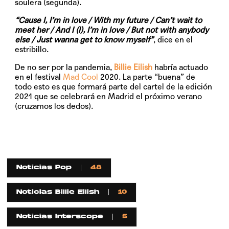
soulera (segunda).
“Cause I, I’m in love / With my future / Can’t wait to
meet her / And I (I), I’m in love / But not with anybody
else / Just wanna get to know myself”
, dice en el
estribillo.
De no ser por la pandemia,
Billie Eilish
habría actuado
en el festival
Mad Cool
2020. La parte “buena” de
todo esto es que formará parte del cartel de la edición
2021 que se celebrará en Madrid el próximo verano
(cruzamos los dedos).
Noticias Pop
48
Noticias Billie Eilish
10
Noticias Interscope
5