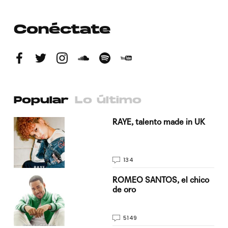
Conéctate
Popular
Lo último
a su
RAYE, talento made in UK
134
do
ROMEO SANTOS, el chico
de oro
5149