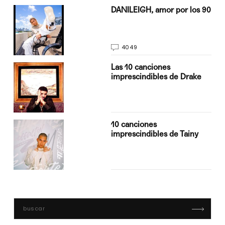
n
DANILEIGH, amor por los 90
4049
Las 10 canciones
imprescindibles de Drake
10 canciones
imprescindibles de Tainy