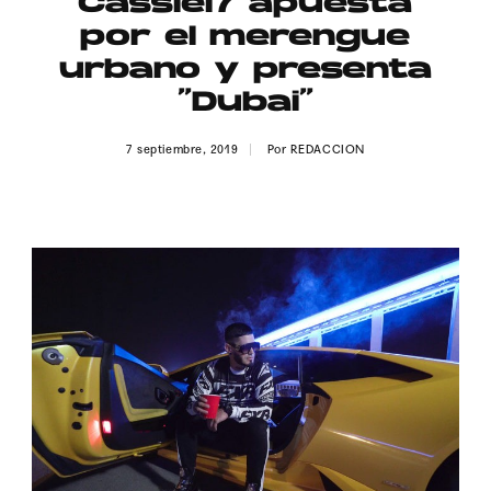
Cassiel7 apuesta
Publicidad
por el merengue
Contacto
urbano y presenta
“Dubai”
Aviso Legal
7 septiembre, 2019
Por
REDACCION
© 2015-2022 UMOMAG. PROPIEDAD DE UMO agency. TODOS LOS
DERECHOS RESERVADOS.