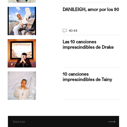
n
DANILEIGH, amor por los 90
4049
Las 10 canciones
imprescindibles de Drake
10 canciones
imprescindibles de Tainy