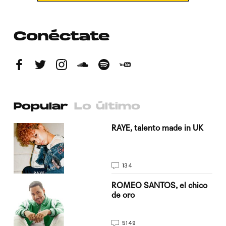
Conéctate
Popular
Lo último
a su
RAYE, talento made in UK
134
do
ROMEO SANTOS, el chico
de oro
5149