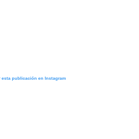
GRIFF, el fu
Pop
Hablamos 
sobre 'Bucle
r esta publicación en Instagram