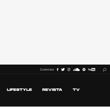
Conéctate
LIFESTYLE
REVISTA
TV