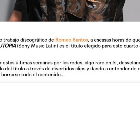
o trabajo discográfico de
Romeo Santos
, a escasas horas de qu
TAINY, adel
UTOPIA
(Sony Music Latin) es el título elegido para este cuarto
tiempo
r estas últimas semanas por las redes, algo raro en él, desvela
o del título a través de divertidos clips y dando a entender de 
borrarse todo el contenido..
NICKI NICOL
fuerte
Hablamos c
Quiles de '