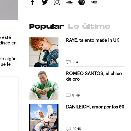
Popular
Lo último
e esté
antado a su
RAYE, talento made in UK
 disco en
ndo algún
134
que le
E, pisando
ROMEO SANTOS, el chico
de oro
5149
on Justin
DANILEIGH, amor por los 90
La…
4048