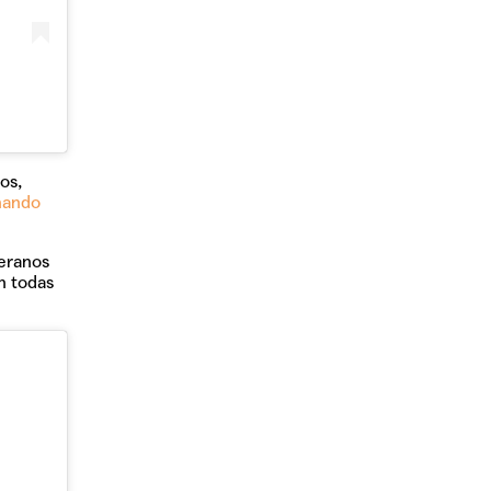
os,
nando
teranos
n todas