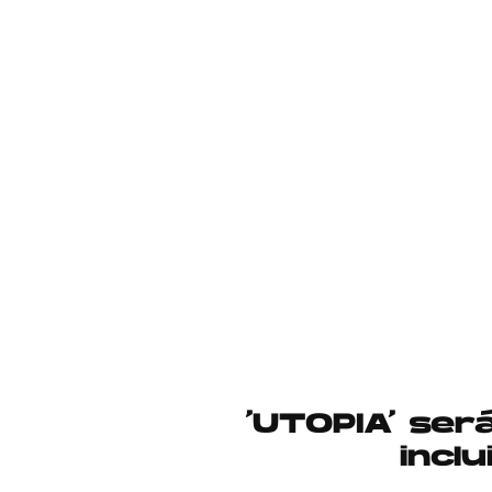
‘UTOPIA’ ser
incl