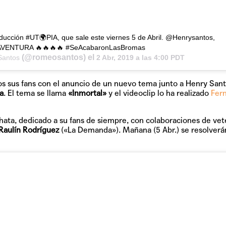
ucción #UT🌍PIA, que sale este viernes 5 de Abril. @Henrysantos,
#AVENTURA 🔥🔥🔥🔥 #SeAcabaronLasBromas
(@romeosantos) el
antos
2 Abr, 2019 a las 4:00 PDT
dos sus fans con el anuncio de un nuevo tema junto a Henry Sant
a
. El tema se llama
«Inmortal»
y el videoclip lo ha realizado
Fer
ata, dedicado a su fans de siempre, con colaboraciones de ve
Raulín Rodríguez
(«La Demanda»). Mañana (5 Abr.) se resolverá