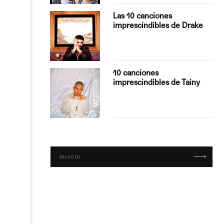
turo del
Las 10 canciones
imprescindibles de Drake
con Boza
10 canciones
', el…
imprescindibles de Tainy