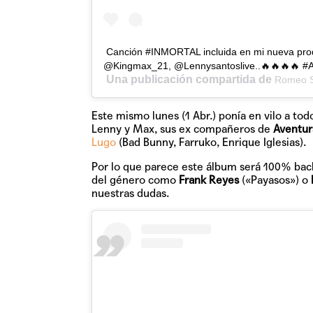
Canción #INMORTAL incluida en mi nueva prod
@Kingmax_21, @Lennysantoslive..🔥🔥🔥🔥 
Una publicación compartida de
Romeo S
Este mismo lunes (1 Abr.) ponía en vilo a to
Lenny y Max, sus ex compañeros de
Aventur
Lugo
(Bad Bunny, Farruko, Enrique Iglesias).
Por lo que parece este álbum será 100% bach
del género como
Frank Reyes
(«Payasos») o
nuestras dudas.