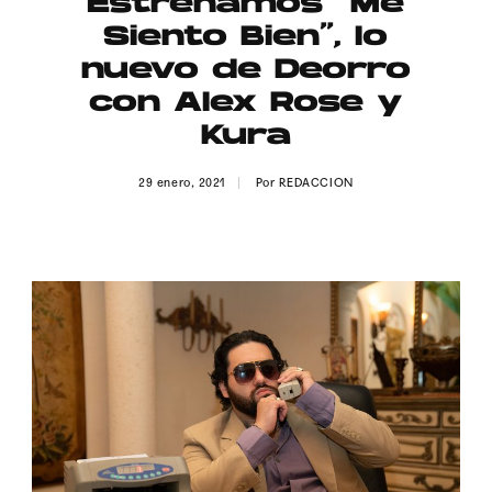
Estrenamos “Me
Publicidad
Siento Bien”, lo
Contacto
nuevo de Deorro
con Alex Rose y
Aviso Legal
Kura
© 2015-2022 UMOMAG. PROPIEDAD DE UMO agency. TODOS LOS
29 enero, 2021
Por
REDACCION
DERECHOS RESERVADOS.