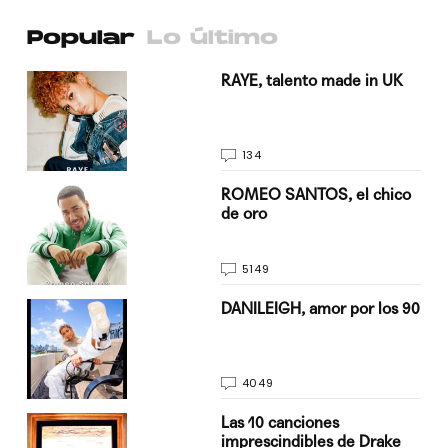
Popular
Lo último
a su
RAYE, talento made in UK
134
do
ROMEO SANTOS, el chico
de oro
5149
n
DANILEIGH, amor por los 90
4049
Las 10 canciones
imprescindibles de Drake