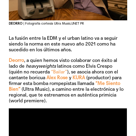
DEORRO
| Fotografía cortesía Ultra Music/JNET PR
La fusión entre la EDM y el urban latino va a seguir
siendo la norma en este nuevo año 2021 como ha
sucedido en los últimos años.
Deorro
, a quien hemos visto colaborar con éxito al
lado de
heavyweights
latinos como Elvis Crespo
(quién no recuerda
“Bailar”
), se asocia ahora con el
cantante boricua
Alex Rose
y
KURA
(productor) para
firmar esta bomba rompepistas llamada
“Me Siento
Bien”
(Ultra Music), a camino entre la electrónica y lo
regional, que te estrenamos en auténtica primicia
(world premiere).